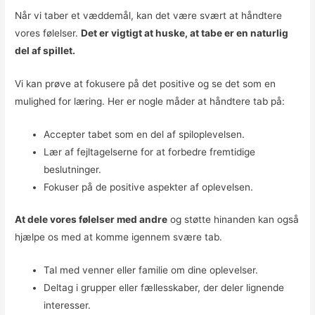
Når vi taber et væddemål, kan det være svært at håndtere
vores følelser.
Det er vigtigt at huske, at tabe er en naturlig
del af spillet.
Vi kan prøve at fokusere på det positive og se det som en
mulighed for læring. Her er nogle måder at håndtere tab på:
Accepter tabet som en del af spiloplevelsen.
Lær af fejltagelserne for at forbedre fremtidige
beslutninger.
Fokuser på de positive aspekter af oplevelsen.
At dele vores følelser med andre
og støtte hinanden kan også
hjælpe os med at komme igennem svære tab.
Tal med venner eller familie om dine oplevelser.
Deltag i grupper eller fællesskaber, der deler lignende
interesser.