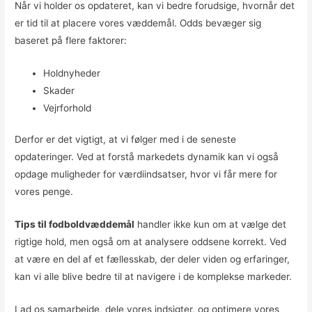
Når vi holder os opdateret, kan vi bedre forudsige, hvornår det
er tid til at placere vores væddemål. Odds bevæger sig
baseret på flere faktorer:
Holdnyheder
Skader
Vejrforhold
Derfor er det vigtigt, at vi følger med i de seneste
opdateringer. Ved at forstå markedets dynamik kan vi også
opdage muligheder for værdiindsatser, hvor vi får mere for
vores penge.
Tips til fodboldvæddemål
handler ikke kun om at vælge det
rigtige hold, men også om at analysere oddsene korrekt. Ved
at være en del af et fællesskab, der deler viden og erfaringer,
kan vi alle blive bedre til at navigere i de komplekse markeder.
Lad os samarbejde, dele vores indsigter, og optimere vores