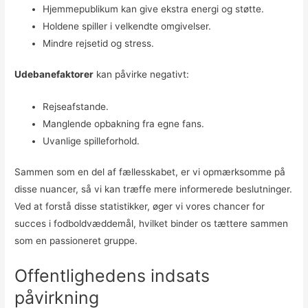
Hjemmepublikum kan give ekstra energi og støtte.
Holdene spiller i velkendte omgivelser.
Mindre rejsetid og stress.
Udebanefaktorer
kan påvirke negativt:
Rejseafstande.
Manglende opbakning fra egne fans.
Uvanlige spilleforhold.
Sammen som en del af fællesskabet, er vi opmærksomme på
disse nuancer, så vi kan træffe mere informerede beslutninger.
Ved at forstå disse statistikker, øger vi vores chancer for
succes i fodboldvæddemål, hvilket binder os tættere sammen
som en passioneret gruppe.
Offentlighedens indsats
påvirkning