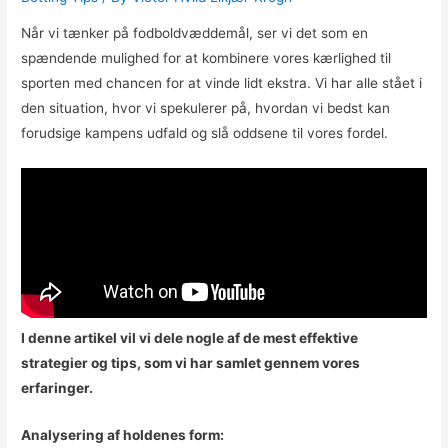
Når vi tænker på fodboldvæddemål, ser vi det som en
spændende mulighed for at kombinere vores kærlighed til
sporten med chancen for at vinde lidt ekstra. Vi har alle stået i
den situation, hvor vi spekulerer på, hvordan vi bedst kan
forudsige kampens udfald og slå oddsene til vores fordel.
I denne artikel vil vi dele nogle af de mest effektive
strategier og tips, som vi har samlet gennem vores
erfaringer.
Analysering af holdenes form: