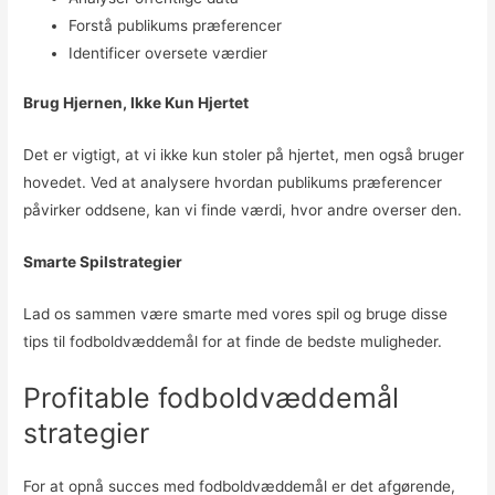
Forstå publikums præferencer
Identificer oversete værdier
Brug Hjernen, Ikke Kun Hjertet
Det er vigtigt, at vi ikke kun stoler på hjertet, men også bruger
hovedet. Ved at analysere hvordan publikums præferencer
påvirker oddsene, kan vi finde værdi, hvor andre overser den.
Smarte Spilstrategier
Lad os sammen være smarte med vores spil og bruge disse
tips til fodboldvæddemål for at finde de bedste muligheder.
Profitable fodboldvæddemål
strategier
For at opnå succes med fodboldvæddemål er det afgørende,