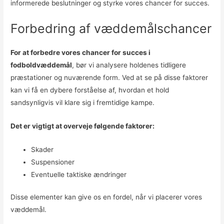
informerede beslutninger og styrke vores chancer for succes.
Forbedring af væddemålschancer
For at forbedre vores chancer for succes i
fodboldvæddemål
, bør vi analysere holdenes tidligere
præstationer og nuværende form. Ved at se på disse faktorer
kan vi få en dybere forståelse af, hvordan et hold
sandsynligvis vil klare sig i fremtidige kampe.
Det er vigtigt at overveje følgende faktorer:
Skader
Suspensioner
Eventuelle taktiske ændringer
Disse elementer kan give os en fordel, når vi placerer vores
væddemål.