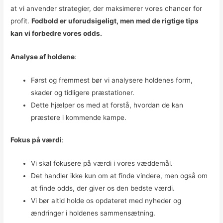
at vi anvender strategier, der maksimerer vores chancer for
profit.
Fodbold er uforudsigeligt, men med de rigtige tips
kan vi forbedre vores odds.
Analyse af holdene
:
Først og fremmest bør vi analysere holdenes form,
skader og tidligere præstationer.
Dette hjælper os med at forstå, hvordan de kan
præstere i kommende kampe.
Fokus på værdi
:
Vi skal fokusere på værdi i vores væddemål.
Det handler ikke kun om at finde vindere, men også om
at finde odds, der giver os den bedste værdi.
Vi bør altid holde os opdateret med nyheder og
ændringer i holdenes sammensætning.