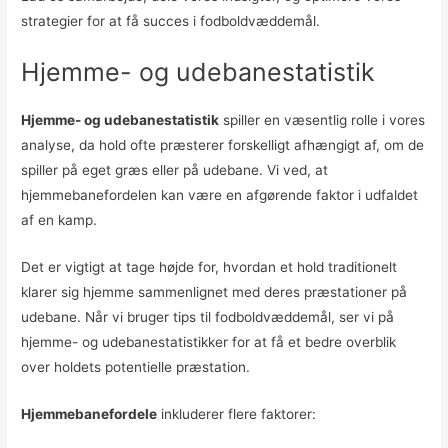
strategier for at få succes i fodboldvæddemål.
Hjemme- og udebanestatistik
Hjemme- og udebanestatistik
spiller en væsentlig rolle i vores
analyse, da hold ofte præsterer forskelligt afhængigt af, om de
spiller på eget græs eller på udebane. Vi ved, at
hjemmebanefordelen kan være en afgørende faktor i udfaldet
af en kamp.
Det er vigtigt at tage højde for, hvordan et hold traditionelt
klarer sig hjemme sammenlignet med deres præstationer på
udebane. Når vi bruger tips til fodboldvæddemål, ser vi på
hjemme- og udebanestatistikker for at få et bedre overblik
over holdets potentielle præstation.
Hjemmebanefordele
inkluderer flere faktorer: