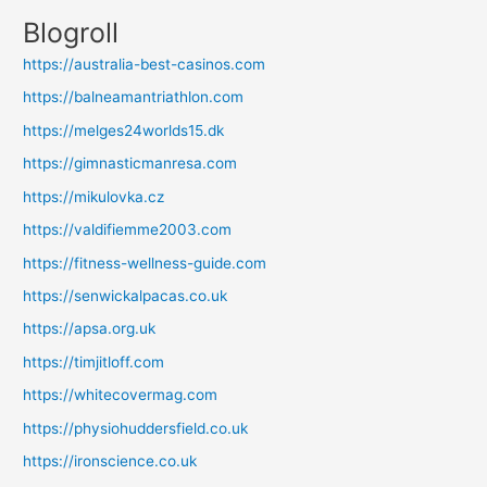
Blogroll
https://australia-best-casinos.com
https://balneamantriathlon.com
https://melges24worlds15.dk
https://gimnasticmanresa.com
https://mikulovka.cz
https://valdifiemme2003.com
https://fitness-wellness-guide.com
https://senwickalpacas.co.uk
https://apsa.org.uk
https://timjitloff.com
https://whitecovermag.com
https://physiohuddersfield.co.uk
https://ironscience.co.uk