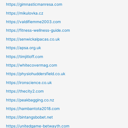
https://gimnasticmanresa.com
https://mikulovka.cz
https://valdifiemme2003.com
https://fitness-wellness-guide.com
https://senwickalpacas.co.uk
https://apsa.org.uk
https://timjitloff.com
https://whitecovermag.com
https://physiohuddersfield.co.uk
https://ironscience.co.uk
https://thecity2.com
https://peakbagging.co.nz
https://hambantota2018.com
https://bintangsbobet.net
https://unitedgame-betwayth.com