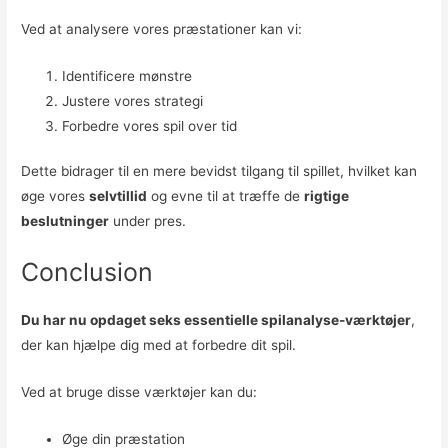
Ved at analysere vores præstationer kan vi:
Identificere mønstre
Justere vores strategi
Forbedre vores spil over tid
Dette bidrager til en mere bevidst tilgang til spillet, hvilket kan
øge vores
selvtillid
og evne til at træffe de
rigtige
beslutninger
under pres.
Conclusion
Du har nu opdaget seks essentielle spilanalyse-værktøjer
,
der kan hjælpe dig med at forbedre dit spil.
Ved at bruge disse værktøjer kan du:
Øge din præstation