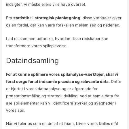
indsigter, vi måske ellers ville have overset.
Fra
statistik
til
strategisk planlægning
, disse værktøjer giver
os en fordel, der kan være forskellen mellem sejr og nederlag.
Lad os sammen udforske, hvordan disse redskaber kan
transformere vores spiloplevelse.
Dataindsamling
For at kunne optimere vores spilanalyse-værktøjer, skal vi
først sørge for at indsamle præcise og relevante data.
Dette
er hjertet i vores dataanalyse og er afgørende for
præstationsmåling og strategiudvikling. Ved at samle data fra
alle spillelementer kan vi identificere styrker og svagheder i
vores spil.
Når vi føler os som en del af et team, bliver vores fælles mål