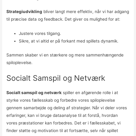
Strategiudvikling
bliver langt mere effektiv, når vi har adgang
til præcise data og feedback. Det giver os mulighed for at:
Justere vores tilgang.
Sikre, at vi altid er på forkant med spillets dynamik.
Sammen skaber vi en stærkere og mere sammenhængende
spiloplevelse.
Socialt Samspil og Netværk
Socialt samspil og netværk
spiller en afgørende rolle i at
styrke vores fællesskab og forbedre vores spiloplevelse
gennem samarbejde og deling af strategier. Når vi deler vores
erfaringer, kan vi bruge dataanalyse til at forstå, hvordan
vores præstationer kan forbedres. Det er i fællesskabet, vi
finder støtte og motivation til at fortsætte, selv når spillet