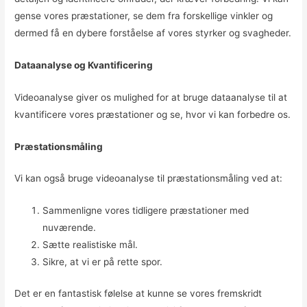
gense vores præstationer, se dem fra forskellige vinkler og
dermed få en dybere forståelse af vores styrker og svagheder.
Dataanalyse og Kvantificering
Videoanalyse giver os mulighed for at bruge dataanalyse til at
kvantificere vores præstationer og se, hvor vi kan forbedre os.
Præstationsmåling
Vi kan også bruge videoanalyse til præstationsmåling ved at:
Sammenligne vores tidligere præstationer med
nuværende.
Sætte realistiske mål.
Sikre, at vi er på rette spor.
Det er en fantastisk følelse at kunne se vores fremskridt