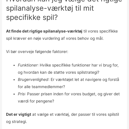
spilanalyse-værktøj til mit
specifikke spil?
At finde det rigtige spilanalyse-værktøj
til vores specifikke
spil kræver en nøje vurdering af vores behov og mål.
Vi bør overveje følgende faktorer:
Funktioner
: Hvilke specifikke funktioner har vi brug for,
og hvordan kan de støtte vores spilstrategi?
Brugervenlighed
: Er værktøjet let at navigere og forstå
for alle teammedlemmer?
Pris
: Passer prisen inden for vores budget, og giver det
værdi for pengene?
Det er vigtigt
at vælge et værktøj, der passer til vores spilstil
og strategi.