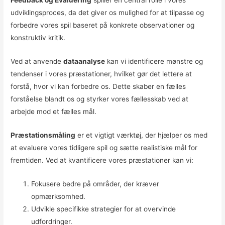
Feedback og Evaluering
spiller en central rolle i vores
udviklingsproces, da det giver os mulighed for at tilpasse og
forbedre vores spil baseret på konkrete observationer og
konstruktiv kritik.
Ved at anvende
dataanalyse
kan vi identificere mønstre og
tendenser i vores præstationer, hvilket gør det lettere at
forstå, hvor vi kan forbedre os. Dette skaber en fælles
forståelse blandt os og styrker vores fællesskab ved at
arbejde mod et fælles mål.
Præstationsmåling
er et vigtigt værktøj, der hjælper os med
at evaluere vores tidligere spil og sætte realistiske mål for
fremtiden. Ved at kvantificere vores præstationer kan vi:
Fokusere bedre på områder, der kræver
opmærksomhed.
Udvikle specifikke strategier for at overvinde
udfordringer.