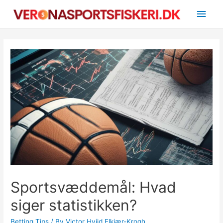
Main
Men
Sportsvæddemål: Hvad
siger statistikken?
Betting Tips
/ By
Victor Hviid Elkjær-Krogh