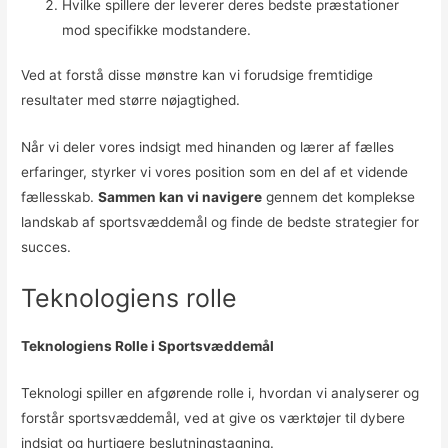
Hvilke spillere der leverer deres bedste præstationer
mod specifikke modstandere.
Ved at forstå disse mønstre kan vi forudsige fremtidige
resultater med større nøjagtighed.
Når vi deler vores indsigt med hinanden og lærer af fælles
erfaringer, styrker vi vores position som en del af et vidende
fællesskab.
Sammen kan vi navigere
gennem det komplekse
landskab af sportsvæddemål og finde de bedste strategier for
succes.
Teknologiens rolle
Teknologiens Rolle i Sportsvæddemål
Teknologi spiller en afgørende rolle i, hvordan vi analyserer og
forstår sportsvæddemål, ved at give os værktøjer til dybere
indsigt og hurtigere beslutningstagning.