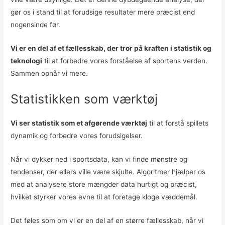
gør os i stand til at forudsige resultater mere præcist end
nogensinde før.
Vi er en del af et fællesskab, der tror på kraften i statistik og
teknologi
til at forbedre vores forståelse af sportens verden.
Sammen opnår vi mere.
Statistikken som værktøj
Vi ser statistik som et afgørende værktøj
til at forstå spillets
dynamik og forbedre vores forudsigelser.
Når vi dykker ned i sportsdata, kan vi finde mønstre og
tendenser, der ellers ville være skjulte. Algoritmer hjælper os
med at analysere store mængder data hurtigt og præcist,
hvilket styrker vores evne til at foretage kloge væddemål.
Det føles som om vi er en del af en større fællesskab, når vi