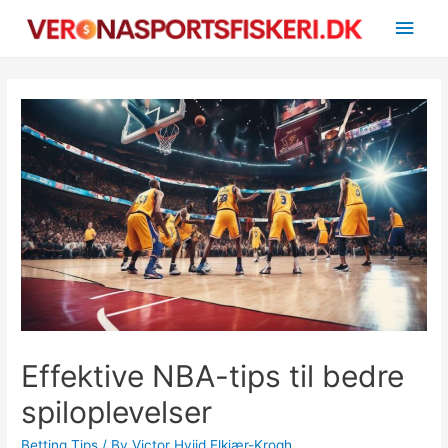
Main
Men
Effektive NBA-tips til bedre
spiloplevelser
Betting Tips
/ By
Victor Hviid Elkjær-Krogh